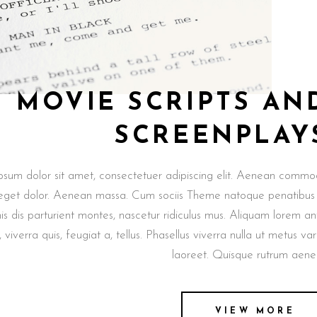
MOVIE SCRIPTS AN
SCREENPLAY
psum dolor sit amet, consectetuer adipiscing elit. Aenean comm
 eget dolor. Aenean massa. Cum sociis Theme natoque penatibus
s dis parturient montes, nascetur ridiculus mus. Aliquam lorem an
, viverra quis, feugiat a, tellus. Phasellus viverra nulla ut metus var
laoreet. Quisque rutrum aen
VIEW MORE