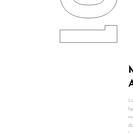
01
Lo
li
ma
da