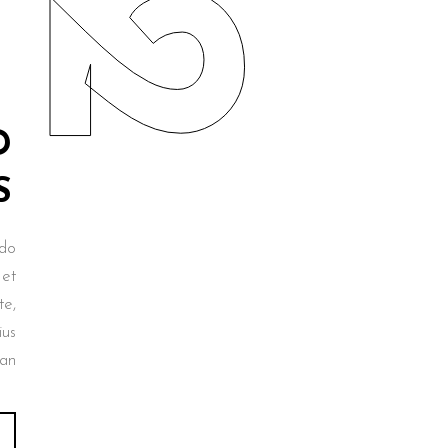
D
S
odo
 et
te,
ius
ean