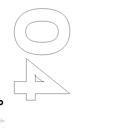
04
P
odo