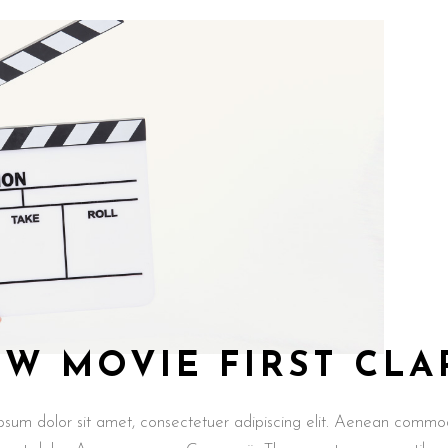
W MOVIE FIRST CLA
psum dolor sit amet, consectetuer adipiscing elit. Aenean comm