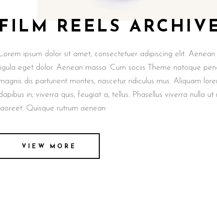
FILM REELS ARCHIV
Lorem ipsum dolor sit amet, consectetuer adipiscing elit. Aene
ligula eget dolor. Aenean massa. Cum sociis Theme natoque pena
magnis dis parturient montes, nascetur ridiculus mus. Aliquam lor
dapibus in, viverra quis, feugiat a, tellus. Phasellus viverra nulla u
laoreet. Quisque rutrum aenean
VIEW MORE