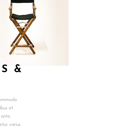
S &
 commodo
ibus et
 ante,
etus varius