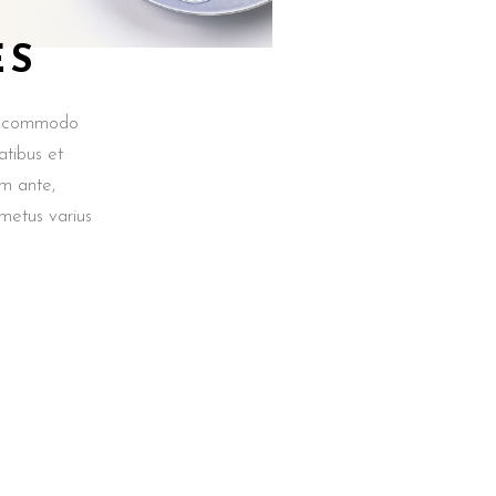
ES
an commodo
tibus et
em ante,
t metus varius