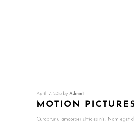
April 17, 2018
by
Admin1
MOTION PICTURE
Curabitur ullamcorper ultricies nisi. Nam ege