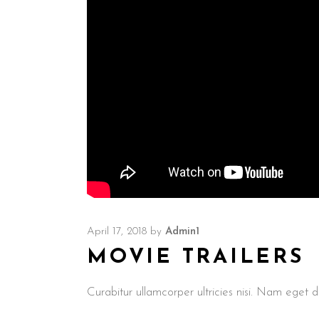
April 17, 2018
by
Admin1
MOVIE TRAILERS
Curabitur ullamcorper ultricies nisi. Nam ege