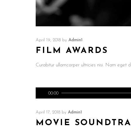
April 19, 2018
by
Admin1
FILM AWARDS
Curabitur ullamcorper ultricies nisi. Nam ege
Audio
00:00
Player
April 17, 2018
by
Admin1
MOVIE SOUNDTR