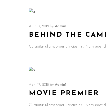
April 17, 2018
by
Admin1
BEHIND THE CAM
Curabitur ullamcorper ultricies nisi. Nam ege
April 17, 2018
by
Admin1
MOVIE PREMIER
Curabitur ullamcorper ultricies nisi. Nam ege